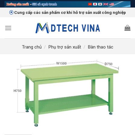
Skip
to
Cung cấp các sản phẩm cơ khí hỗ trợ sản xuất công nghiệp
content
Trang chủ
/
Phụ trợ sản xuất
/
Bàn thao tác