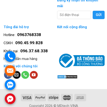
Đăng ký nhận tin khuyến
mãi
Tổng đài hỗ trợ
Kết nối cộng đồng
0963768338
Hotline :
090.45.99.828
CSKH :
096.37.68.338
Khiếu nại :
.
Hướng dẫn mua hàng
Kết nối với chúng tôi
.
.
.
Copyright 2026 © MDtech VINA