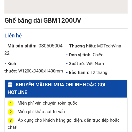
Ghế băng dài GBM1200UV
Liên hệ
Mã sản phẩm
: 080505004-
Thương hiệu:
MDTechVina
22
Đơn vị tính:
Chiếc
Kích
Xuất xứ:
Việt Nam
thước:
W1200xD400xH400mm
Bảo hành:
12 tháng
KHUYẾN MÃI KHI MUA ONLINE HOẶC GỌI
HOTLINE
Miễn phí vận chuyển toàn quốc
1
Miễn phí khảo sát tư vấn
2
Áp dụng cho khách hàng gọi điện, đến trực tiếp hoặc
3
chát!