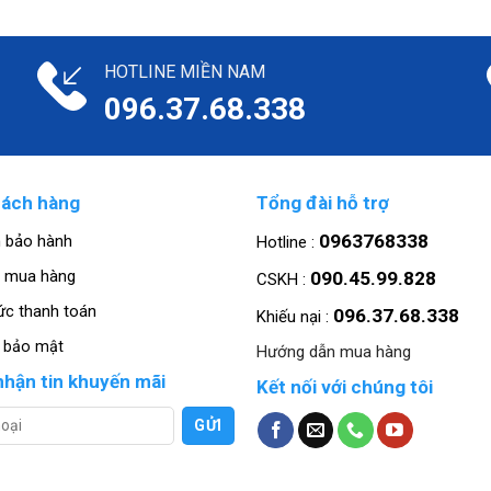
HOTLINE MIỀN NAM
096.37.68.338
hách hàng
Tổng đài hỗ trợ
0963768338
h bảo hành
Hotline :
 mua hàng
090.45.99.828
CSKH :
ức thanh toán
096.37.68.338
Khiếu nại :
h bảo mật
Hướng dẫn mua hàng
nhận tin khuyến mãi
Kết nối với chúng tôi