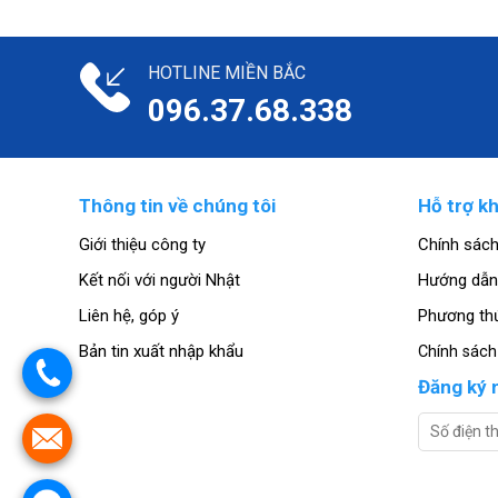
HOTLINE MIỀN BẮC
096.37.68.338
Thông tin về chúng tôi
Hỗ trợ k
Giới thiệu công ty
Chính sác
Kết nối với người Nhật
Hướng dẫn
Liên hệ, góp ý
Phương th
Bản tin xuất nhập khẩu
Chính sác
.
Đăng ký 
.