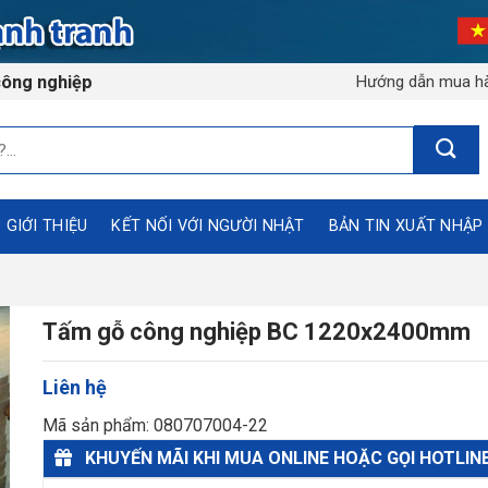
công nghiệp
Hướng dẫn mua h
GIỚI THIỆU
KẾT NỐI VỚI NGƯỜI NHẬT
BẢN TIN XUẤT NHẬP
Tấm gỗ công nghiệp BC 1220x2400mm
Liên hệ
Mã sản phẩm: 080707004-22
KHUYẾN MÃI KHI MUA ONLINE HOẶC GỌI HOTLIN