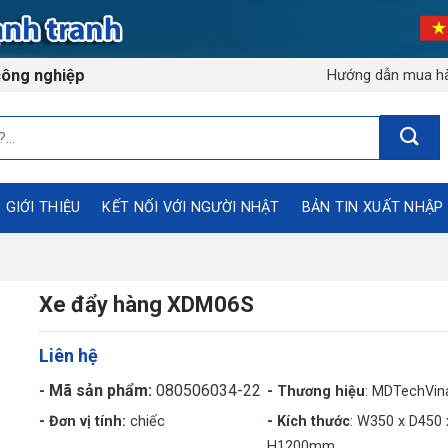
công nghiệp
Hướng dẫn mua h
GIỚI THIỆU
KẾT NỐI VỚI NGƯỜI NHẬT
BẢN TIN XUẤT NHẬP
Xe đẩy hàng XDM06S
Liên hệ
Mã sản phẩm:
080506034-22
Thương hiệu
: MDTechVin
Đơn vị tính:
chiếc
Kích thước
: W350 x D450 
H1200mm