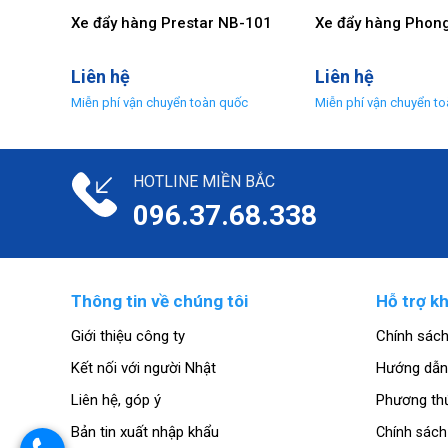
Xe đẩy hàng Prestar NB-101
Xe đẩy hàng Phon
Liên hệ
Liên hệ
HOTLINE MIỀN BẮC
096.37.68.338
Thông tin về chúng tôi
Hỗ trợ k
Giới thiệu công ty
Chính sác
Kết nối với người Nhật
Hướng dẫn
Liên hệ, góp ý
Phương th
Bản tin xuất nhập khẩu
Chính sác