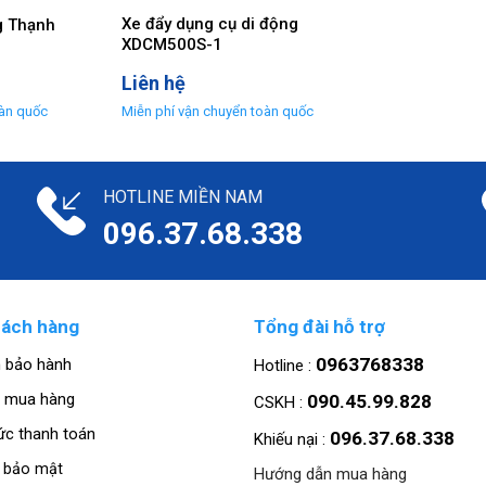
Xe đẩy dụng cụ di động
g Thạnh
XDCM500S-1
Liên hệ
HOTLINE MIỀN NAM
096.37.68.338
hách hàng
Tổng đài hỗ trợ
0963768338
h bảo hành
Hotline :
 mua hàng
090.45.99.828
CSKH :
ức thanh toán
096.37.68.338
Khiếu nại :
h bảo mật
Hướng dẫn mua hàng